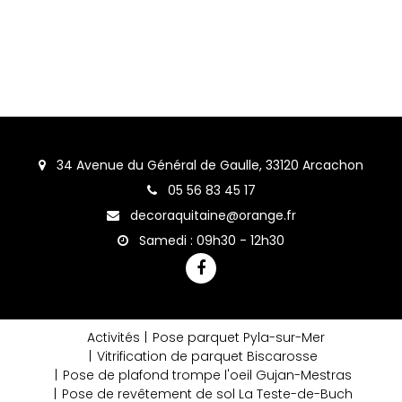
34 Avenue du Général de Gaulle, 33120 Arcachon
05 56 83 45 17
decoraquitaine@orange.fr
Samedi : 09h30 - 12h30
Activités
Pose parquet Pyla-sur-Mer
Vitrification de parquet Biscarosse
Pose de plafond trompe l'oeil Gujan-Mestras
Pose de revêtement de sol La Teste-de-Buch