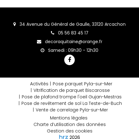
34 Avenue du Général de Gaulle, 33120 Arcachon
05 56 83 45 17
decoraquitaine@orange.fr
Samedi : 09h30 - 12h30
Activités
Pose parquet Pyla-sur-Mer
Vitrification de parquet Biscarosse
Pose de plafond trompe l'oeil Gujan-Mestras
Pose de revêtement de sol La Teste-de-Buch
Vente de carrelage Pyla-sur-Mer
Mentions légales
Charte d’utilisation des données
Gestion des cookies
2026