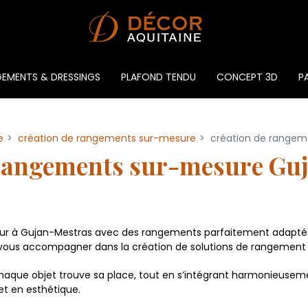
EMENTS & DRESSINGS
PLAFOND TENDU
CONCEPT 3D
PA
e
création de rangements sur-mesure
création de rangem
 rangements sur-mesure Gu
rieur à Gujan-Mestras avec des rangements parfaitement adapté
r vous accompagner dans la création de solutions de rangement
chaque objet trouve sa place, tout en s’intégrant harmonieuse
et en esthétique.