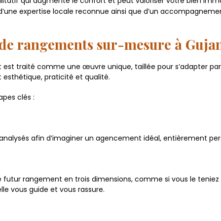
tif qui augmente le confort et peut valoriser votre bien immob
 d’une expertise locale reconnue ainsi que d’un accompagnement
n de rangements sur-mesure à Guja
est traité comme une œuvre unique, taillée pour s’adapter par
 esthétique, praticité et qualité.
apes clés :
nalysés afin d’imaginer un agencement idéal, entièrement per
tre futur rangement en trois dimensions, comme si vous le teniez
lle vous guide et vous rassure.