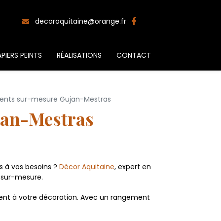
decoraquitaine@orange.fr
PIERS PEINTS
RÉALISATIONS
CONTACT
ents sur-mesure Gujan-Mestras
jan-Mestras
s à vos besoins ?
Décor Aquitaine
, expert en
 sur-mesure.
ment à votre décoration. Avec un rangement