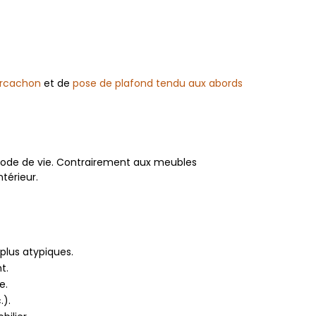
Arcachon
et de
pose de plafond tendu aux abords
mode de vie. Contrairement aux meubles
térieur.
plus atypiques.
t.
e.
.).