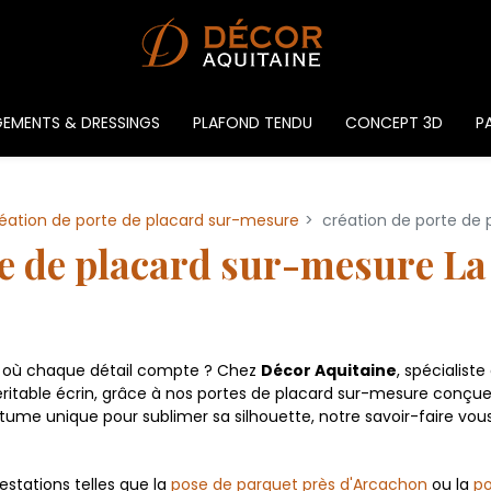
EMENTS & DRESSINGS
PLAFOND TENDU
CONCEPT 3D
PA
éation de porte de placard sur-mesure
création de porte de
te de placard sur-mesure L
x où chaque détail compte ? Chez
Décor Aquitaine
, spécialiste
itable écrin, grâce à nos portes de placard sur-mesure conçue
ume unique pour sublimer sa silhouette, notre savoir-faire vous
tations telles que la
pose de parquet près d'Arcachon
ou la
po