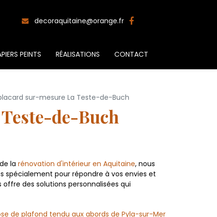
decoraquitaine@orange.fr
PIERS PEINTS
RÉALISATIONS
CONTACT
 placard sur-mesure La Teste-de-Buch
a Teste-de-Buch
 de la
rénovation d'intérieur en Aquitaine
, nous
s spécialement pour répondre à vos envies et
 offre des solutions personnalisées qui
se de plafond tendu aux abords de Pyla-sur-Mer