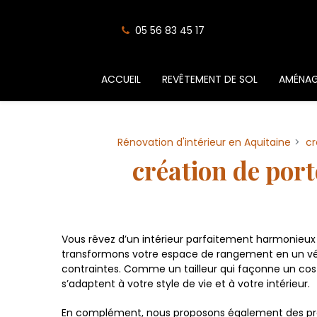
Panneau de gestion des cookies
05 56 83 45 17
ACCUEIL
REVÊTEMENT DE SOL
AMÉNAG
Rénovation d'intérieur en Aquitaine
cr
création de por
Vous rêvez d’un intérieur parfaitement harmonieu
transformons votre espace de rangement en un vér
contraintes. Comme un tailleur qui façonne un cost
s’adaptent à votre style de vie et à votre intérieur.
En complément, nous proposons également des pres