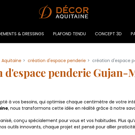
EMENTS & DRESSINGS
PLAFOND TENDU
CONCEPT 3D
PA
n Aquitaine
création d'espace penderie
création d'espace 
n d'espace penderie Gujan-
té à vos besoins, qui optimise chaque centimètre de votre int
aine
, nous transformons cette idée en réalité grâce à notre s
ganisé, conçu spécialement pour vous et vos habitudes. Plus qu’
nos outils innovants, chaque projet est pensé pour allier praticit