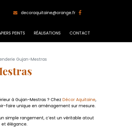
decoraquitaine@orange.fr
PIERS PEINTS
RÉALISATIONS
CONTACT
penderie Gujan-Mestras
Mestras
érieur à Gujan-Mestras ? Chez
Décor Aquitaine
,
avoir-faire unique en aménagement sur mesure.
un simple rangement, c’est un véritable atout
é et élégance.