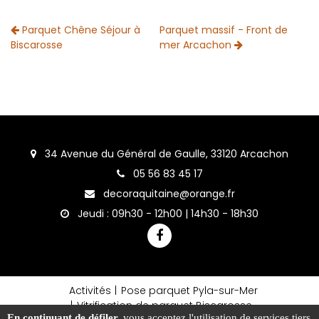
Parquet Chêne Séjour à
Parquet massif - Front de
Biscarosse
mer Arcachon
34 Avenue du Général de Gaulle, 33120 Arcachon
05 56 83 45 17
decoraquitaine@orange.fr
Jeudi : 09h30 - 12h00 | 14h30 - 18h30
Activités
Pose parquet Pyla-sur-Mer
Vitrification de parquet Biscarosse
En continuant de défiler,
vous acceptez l'utilisation de services tiers